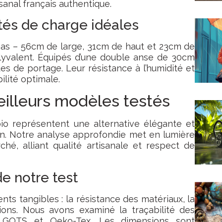
isanal français authentique.
tés de charge idéales
as – 56cm de large, 31cm de haut et 23cm de
yvalent. Équipés d’une double anse de 30cm
des de portage. Leur résistance à l’humidité et
ilité optimale.
eilleurs modèles testés
io représentent une alternative élégante et
n. Notre analyse approfondie met en lumière
hé, alliant qualité artisanale et respect de
de notre test
nts tangibles : la résistance des matériaux, la
ations. Nous avons examiné la traçabilité des
s GOTS et Oeko-Tex. Les dimensions sont