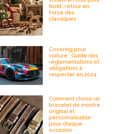
Noël : retour en
force des
classiques
Covering pour
voiture : Guide des
réglementations et
obligations à
respecter en 2024
Comment choisir un
bracelet de montre
original et
personnalisable
pour chaque
occasion