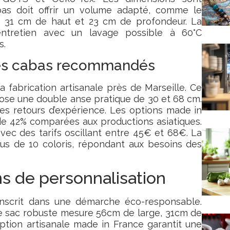
as doit offrir un volume adapté, comme le
 31 cm de haut et 23 cm de profondeur. La
d’entretien avec un lavage possible à 60°C
s.
des cabas recommandés
a fabrication artisanale près de Marseille. Ce
se une double anse pratique de 30 et 68 cm.
 les retours d’expérience. Les options made in
de 42% comparées aux productions asiatiques.
avec des tarifs oscillant entre 45€ et 68€. La
lus de 10 coloris, répondant aux besoins des
ns de personnalisation
inscrit dans une démarche éco-responsable.
ce sac robuste mesure 56cm de large, 31cm de
tion artisanale made in France garantit une