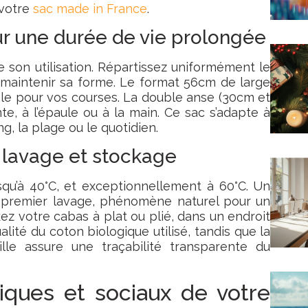
 votre
sac made in France
.
r une durée de vie prolongée
 son utilisation. Répartissez uniformément le
 maintenir sa forme. Le format 56cm de large
ale pour vos courses. La double anse (30cm et
te, à l’épaule ou à la main. Ce sac s’adapte à
g, la plage ou le quotidien.
lavage et stockage
qu’à 40°C, et exceptionnellement à 60°C. Un
u premier lavage, phénomène naturel pour un
ckez votre cabas à plat ou plié, dans un endroit
alité du coton biologique utilisé, tandis que la
ille assure une traçabilité transparente du
iques et sociaux de votre